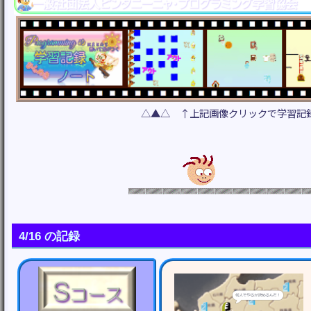
△▲△ ↑上記画像クリックで学習記
4/16 の記録