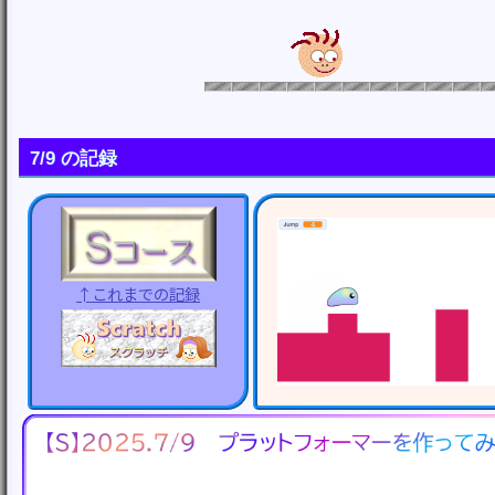
7/9 の記録
↑これまでの記録