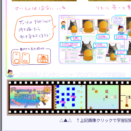
△▲△ ↑上記画像クリックで学習記