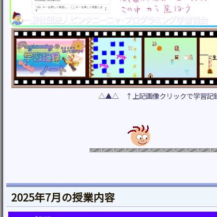
△▲△ ↑上記画像クリックで学習記
2025年7月の授業内容