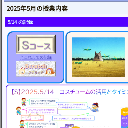
2025年5月の授業内容
5/14 の記録
↑これまでの記録