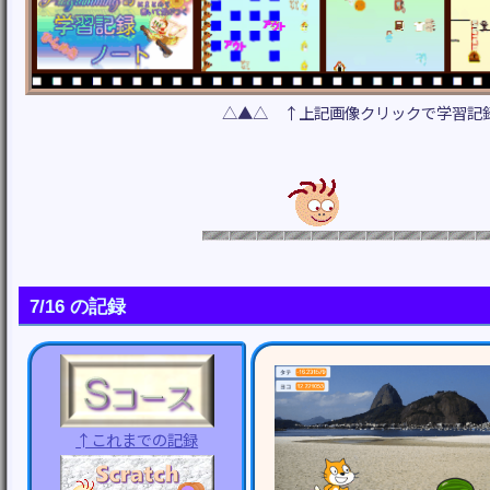
△▲△ ↑上記画像クリックで学習記
7/16 の記録
↑これまでの記録